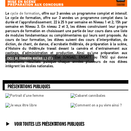
Le
cycle de formation
, offre sur 3 années un programme complet et intensif.
Le cycle de formation, offre sur 3 années un programme complet dans la
durée et l'approfondissement. 22 à 25 h par semaine en Niveau 1 et 2; 15h par
semaine en Niveau 3. En niveau 2 et 3, les élèves construisent leur propre
parcours de formation en choisissant une partie de leur cours dans une liste
de modules fondamentaux ou complémentaires qui leurs sont proposés. Au
cours de leur formation, les élèves suivent des cours d’interprétation, de
diction, de chant, de danse, d’acrobatie théâtrale, de préparation à la scène,
d’Histoire du théâtre,de travail devant la caméra et d'entrainement aux
castings, d'administration et production. Ainsi qu'une préparation aux
concours des trois écoles d’État (CNSAD, ENSATT ou TNS) qui donne
CYCLE DE FORMATION NIVEAUX 1,2 ET 3
d’excellents résultats puisque chaque années plusieurs de nos élèves
intègrent les écoles nationales.
PRÉSENTATIONS PUBLIQUES
VOIR TOUTES LES PRÉSENTATIONS PUBLIQUES