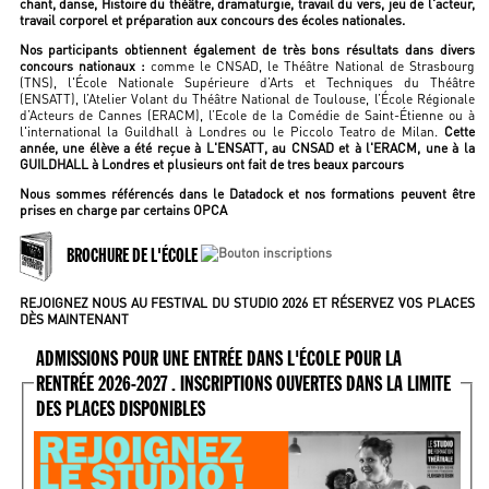
chant, danse, Histoire du théâtre, dramaturgie, travail du vers, jeu de l'acteur,
travail corporel et préparation aux concours des écoles nationales.
Nos participants obtiennent également de très bons résultats dans divers
concours nationaux :
comme le CNSAD, le Théâtre National de Strasbourg
(TNS), l'École Nationale Supérieure d’Arts et Techniques du Théâtre
(ENSATT), l’Atelier Volant du Théâtre National de Toulouse, l’École Régionale
d’Acteurs de Cannes (ERACM), l’Ecole de la Comédie de Saint-Étienne ou à
l'international la Guildhall à Londres ou le Piccolo Teatro de Milan.
Cette
année, une élève a été reçue à L'ENSATT, au CNSAD et à l'ERACM, une à la
GUILDHALL à Londres et plusieurs ont fait de tres beaux parcours
Nous sommes référencés dans le Datadock et nos formations peuvent être
prises en charge par certains OPCA
BROCHURE DE L'ÉCOLE
REJOIGNEZ NOUS AU FESTIVAL DU STUDIO 2026 ET RÉSERVEZ VOS PLACES
DÈS MAINTENANT
ADMISSIONS POUR UNE ENTRÉE DANS L'ÉCOLE POUR LA
RENTRÉE 2026-2027 . INSCRIPTIONS OUVERTES DANS LA LIMITE
DES PLACES DISPONIBLES