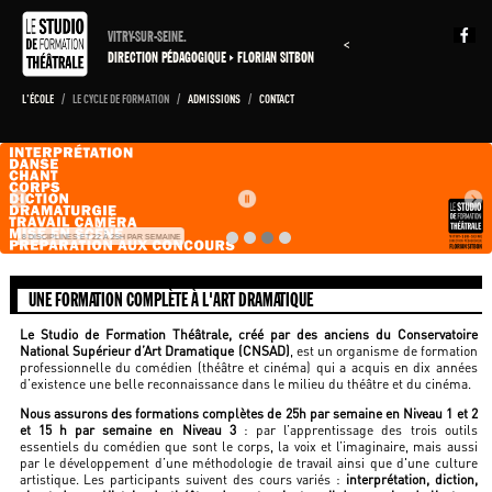
VITRY-SUR-SEINE.
<
DIRECTION PÉDAGOGIQUE
FLORIAN SITBON
L'ÉCOLE
/
LE CYCLE DE FORMATION
/
ADMISSIONS
/
CONTACT
8 DISCIPLINES ET 22 À 25H PAR SEMAINE
UNE FORMATION COMPLÈTE À L'ART DRAMATIQUE
Le Studio de Formation Théâtrale, créé par des anciens du Conservatoire
National Supérieur d’Art Dramatique (CNSAD)
, est un organisme de formation
professionnelle du comédien (théâtre et cinéma) qui a acquis en dix années
d’existence une belle reconnaissance dans le milieu du théâtre et du cinéma.
Nous assurons des formations complètes de 25h par semaine en Niveau 1 et 2
et 15 h par semaine en Niveau 3
: par l’apprentissage des trois outils
essentiels du comédien que sont le corps, la voix et l’imaginaire, mais aussi
par le développement d’une méthodologie de travail ainsi que d'une culture
artistique. Les participants suivent des cours variés :
interprétation, diction,