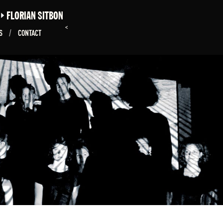
E
FLORIAN SITBON
<
NS
/
CONTACT