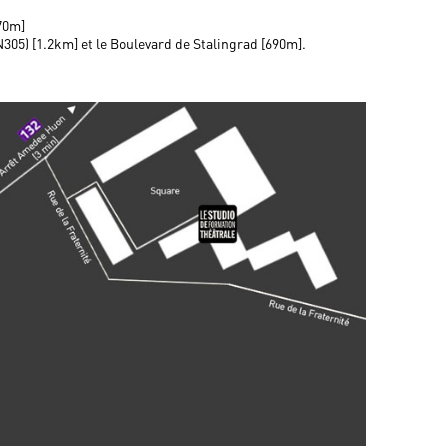
370m]
N305) [1.2km] et le Boulevard de Stalingrad [690m].