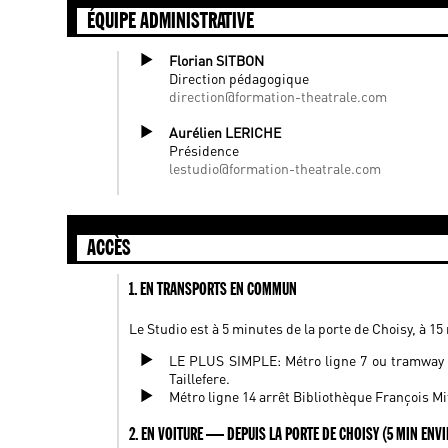
ÉQUIPE ADMINISTRATIVE
Florian SITBON
Direction pédagogique
direction@formation-theatrale.com
Aurélien LERICHE
Présidence
lestudio@formation-theatrale.com
ACCÈS
1. EN TRANSPORTS EN COMMUN
Le Studio est à 5 minutes de la porte de Choisy, à 15 
LE PLUS SIMPLE: Métro ligne 7 ou tramway 
Taillefere.
Métro ligne 14 arrêt Bibliothèque François M
2. EN VOITURE — DEPUIS LA PORTE DE CHOISY (5 MIN ENV