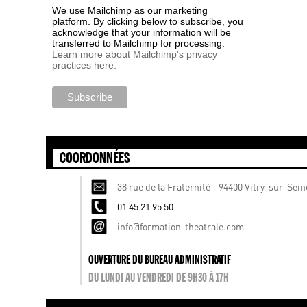
We use Mailchimp as our marketing
platform. By clicking below to subscribe, you
acknowledge that your information will be
transferred to Mailchimp for processing.
Learn more about Mailchimp's privacy
practices here.
COORDONNÉES
38 rue de la Fraternité - 94400 Vitry-sur-Sein
01 45 21 95 50
info@formation-theatrale.com
OUVERTURE DU BUREAU ADMINISTRATIF
DU LUNDI AU VENDREDI DE 9H30 À 17H