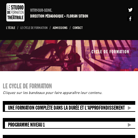
VITRY-SUR-SEINE.
DIRECTION PÉDAGOGIQUE
FLORIAN SITBON
L'ÉCOLE
/
LE CYCLE DE FORMATION
/
ADMISSIONS
/
CONTACT
LE CYCLE DE FORMATION
Cliquez sur les bandeaux pour faire apparaître leur contenu.
UNE FORMATION COMPLÈTE DANS LA DURÉE ET L'APPROFONDISSEMENT
PROGRAMME NIVEAU 1