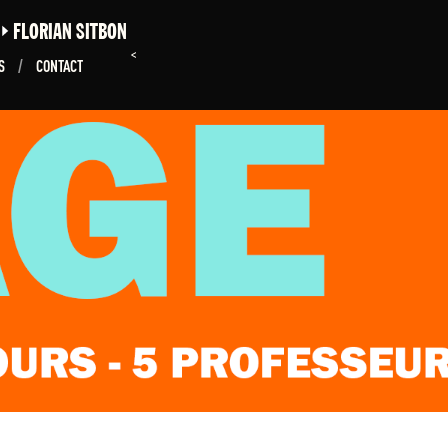
E
FLORIAN SITBON
<
NS
/
CONTACT