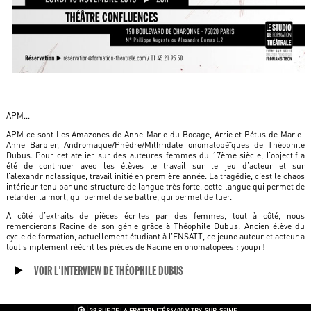
APM...
APM ce sont Les Amazones de Anne-Marie du Bocage, Arrie et Pétus de Marie-
Anne Barbier, Andromaque/Phèdre/Mithridate onomatopéïques de Théophile
Dubus. Pour cet atelier sur des auteures femmes du 17ème siècle, l’objectif a
été de continuer avec les élèves le travail sur le jeu d’acteur et sur
l’alexandrinclassique, travail initié en première année. La tragédie, c’est le chaos
intérieur tenu par une structure de langue très forte, cette langue qui permet de
retarder la mort, qui permet de se battre, qui permet de tuer.
A côté d’extraits de pièces écrites par des femmes, tout à côté, nous
remercierons Racine de son génie grâce à Théophile Dubus. Ancien élève du
cycle de formation, actuellement étudiant à l’ENSATT, ce jeune auteur et acteur a
tout simplement réécrit les pièces de Racine en onomatopées : youpi !
VOIR L'INTERVIEW DE THÉOPHILE DUBUS
38 RUE DE LA FRATERNITÉ
94400 VITRY-SUR-SEINE