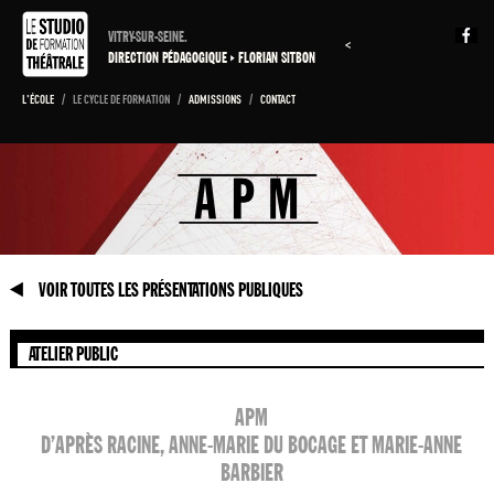
VITRY-SUR-SEINE.
<
DIRECTION PÉDAGOGIQUE
FLORIAN SITBON
L'ÉCOLE
/
LE CYCLE DE FORMATION
/
ADMISSIONS
/
CONTACT
VOIR TOUTES LES PRÉSENTATIONS PUBLIQUES
ATELIER PUBLIC
APM
D’APRÈS RACINE, ANNE-MARIE DU BOCAGE ET MARIE-ANNE
BARBIER