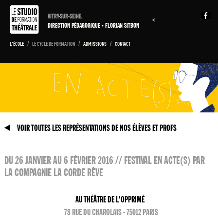
VITRY-SUR-SEINE.
<
DIRECTION PÉDAGOGIQUE
FLORIAN SITBON
L'ÉCOLE
/
LE CYCLE DE FORMATION
/
ADMISSIONS
/
CONTACT
VOIR TOUTES LES REPRÉSENTATIONS DE NOS ÉLÈVES ET PROFS
DU 26 JANVIER AU 6 FÉVRIER 2016 // FESTIVAL EN ACTE(S) PAR
LA COMPAGNIE LA CORDE RÊVE
AU THÉÂTRE DE L'OPPRIMÉ
78 RUE DU CHAROLAIS - 75012 PARIS