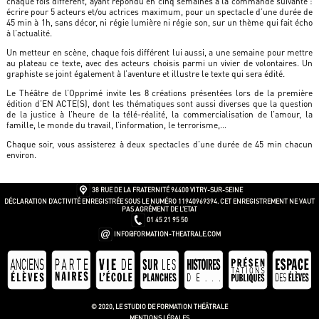
chaque fois différent, ayant répondu en cinq semaines à la commande suivante :
écrire pour 5 acteurs et/ou actrices maximum, pour un spectacle d’une durée de
45 min à 1h, sans décor, ni régie lumière ni régie son, sur un thème qui fait écho
à l’actualité.
Un metteur en scène, chaque fois différent lui aussi, a une semaine pour mettre
au plateau ce texte, avec des acteurs choisis parmi un vivier de volontaires. Un
graphiste se joint également à l’aventure et illustre le texte qui sera édité.
Le Théâtre de l’Opprimé invite les 8 créations présentées lors de la première
édition d’EN ACTE(S), dont les thématiques sont aussi diverses que la question
de la justice à l’heure de la télé-réalité, la commercialisation de l’amour, la
famille, le monde du travail, l’information, le terrorisme,…
Chaque soir, vous assisterez à deux spectacles d’une durée de 45 min chacun
environ.
38 RUE DE LA FRATERNITÉ
94400 VITRY-SUR-SEINE
DÉCLARATION D’ACTIVITÉ ENREGISTRÉE SOUS LE NUMÉRO 11940969394. CET ENREGISTREMENT NE VAUT
PAS AGRÉMENT DE L’ETAT
01 45 21 95 50
INFO@FORMATION-THEATRALE.COM
© 2020, LE STUDIO DE FORMATION THÉÂTRALE
MENTIONS LÉGALES