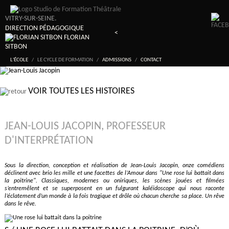
VITRY-SUR-SEINE.
DIRECTION PÉDAGOGIQUE
<
FLORIAN
SITBON
L'ÉCOLE
/
LE CYCLE DE FORMATION
/
ADMISSIONS
/
CONTACT
VOIR TOUTES LES HISTOIRES
JEAN-LOUIS JACOPIN, PROFESSEUR
D'INTERPRÉTATION
Sous la direction, conception et réalisation de Jean-Louis Jacopin, onze comédiens
déclinent avec brio les mille et une facettes de l’Amour dans "Une rose lui battait dans
la poitrine". Classiques, modernes ou oniriques, les scènes jouées et filmées
s’entremêlent et se superposent en un fulgurant kaléidoscope qui nous raconte
l’éclatement d’un monde à la fois tragique et drôle où chacun cherche sa place. Un rêve
dans le rêve.