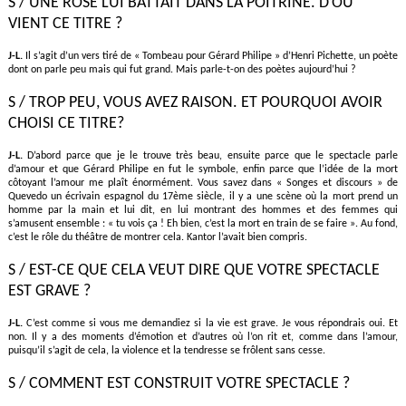
S / UNE ROSE LUI BATTAIT DANS LA POITRINE. D’OÙ
VIENT CE TITRE ?
J-L.
Il s’agit d’un vers tiré de « Tombeau pour Gérard Philipe » d’Henri Pichette, un poète
dont on parle peu mais qui fut grand. Mais parle-t-on des poètes aujourd’hui ?
S / TROP PEU, VOUS AVEZ RAISON. ET POURQUOI AVOIR
CHOISI CE TITRE?
J-L.
D’abord parce que je le trouve très beau, ensuite parce que le spectacle parle
d’amour et que Gérard Philipe en fut le symbole, enfin parce que l’idée de la mort
côtoyant l’amour me plaît énormément. Vous savez dans « Songes et discours » de
Quevedo un écrivain espagnol du 17ème siècle, il y a une scène où la mort prend un
homme par la main et lui dit, en lui montrant des hommes et des femmes qui
s’amusent ensemble : « tu vois ça ! Eh bien, c’est la mort en train de se faire ». Au fond,
c’est le rôle du théâtre de montrer cela. Kantor l’avait bien compris.
S / EST-CE QUE CELA VEUT DIRE QUE VOTRE SPECTACLE
EST GRAVE ?
J-L.
C’est comme si vous me demandiez si la vie est grave. Je vous répondrais oui. Et
non. Il y a des moments d’émotion et d’autres où l’on rit et, comme dans l’amour,
puisqu’il s’agit de cela, la violence et la tendresse se frôlent sans cesse.
S / COMMENT EST CONSTRUIT VOTRE SPECTACLE ?