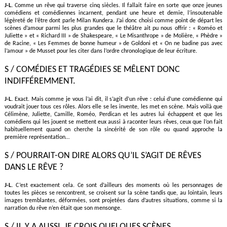
J-L.
Comme un rêve qui traverse cinq siècles. Il fallait faire en sorte que onze jeunes
comédiens et comédiennes incarnent, pendant une heure et demie, l’insoutenable
légèreté de l’être dont parle Milan Kundera. J’ai donc choisi comme point de départ les
scènes d’amour parmi les plus grandes que le théâtre ait pu nous offrir : « Roméo et
Juliette » et « Richard III » de Shakespeare, « Le Misanthrope » de Molière, « Phèdre »
de Racine, « Les Femmes de bonne humeur » de Goldoni et « On ne badine pas avec
l’amour » de Musset pour les citer dans l’ordre chronologique de leur écriture.
S / COMÉDIES ET TRAGÉDIES SE MÊLENT DONC
INDIFFÉREMMENT.
J-L.
Exact. Mais comme je vous l’ai dit, il s’agit d’un rêve : celui d’une comédienne qui
voudrait jouer tous ces rôles. Alors elle se les invente, les met en scène. Mais voilà que
Célimène, Juliette, Camille, Roméo, Perdican et les autres lui échappent et que les
comédiens qui les jouent se mettent eux aussi à raconter leurs rêves, ceux que l’on fait
habituellement quand on cherche la sincérité de son rôle ou quand approche la
première représentation…
S / POURRAIT-ON DIRE ALORS QU’IL S’AGIT DE RÊVES
DANS LE RÊVE ?
J-L.
C’est exactement cela. Ce sont d’ailleurs des moments où les personnages de
toutes les pièces se rencontrent, se croisent sur la scène tandis que, au lointain, leurs
images tremblantes, déformées, sont projetées dans d’autres situations, comme si la
narration du rêve n’en était que son mensonge.
S / IL Y A AUSSI, JE CROIS QUELQUES SCÈNES