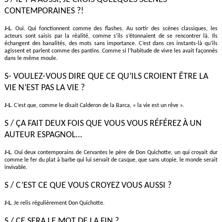
CONTEMPORAINES ?!
J-L.
Oui. Qui fonctionnent comme des flashes. Au sortir des scènes classiques, les
acteurs sont saisis par la réalité, comme s’ils s’étonnaient de se rencontrer là. Ils
échangent des banalités, des mots sans importance. C’est dans ces instants-là qu’ils
agissent et parlent comme des pantins. Comme si l’habitude de vivre les avait façonnés
dans le même moule.
S- VOULEZ-VOUS DIRE QUE CE QU’ILS CROIENT ÊTRE LA
VIE N’EST PAS LA VIE ?
J-L.
C’est que, comme le disait Calderon de la Barca, « la vie est un rêve ».
S / ÇA FAIT DEUX FOIS QUE VOUS VOUS RÉFÉREZ À UN
AUTEUR ESPAGNOL…
J-L.
Oui deux contemporains de Cervantes le père de Don Quichotte, un qui croyait dur
comme le fer du plat à barbe qui lui servait de casque, que sans utopie, le monde serait
invivable.
S / C’EST CE QUE VOUS CROYEZ VOUS AUSSI ?
J-L.
Je relis régulièrement Don Quichotte.
S / CE SERA LE MOT DE LA FIN ?