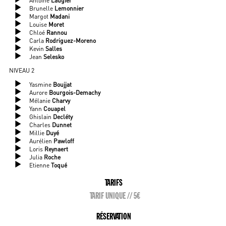
Antoine
Laugier
Brunelle
Lemonnier
Margot
Madani
Louise
Moret
Chloé
Rannou
Carla
Rodriguez-Moreno
Kevin
Salles
Jean
Selesko
NIVEAU 2
Yasmine
Boujjat
Aurore
Bourgois-Demachy
Mélanie
Charvy
Yann
Couapel
Ghislain
Decléty
Charles
Dunnet
Millie
Duyé
Aurélien
Pawloff
Loris
Reynaert
Julia
Roche
Etienne
Toqué
TARIFS
TARIF UNIQUE // 5€
RÉSERVATION