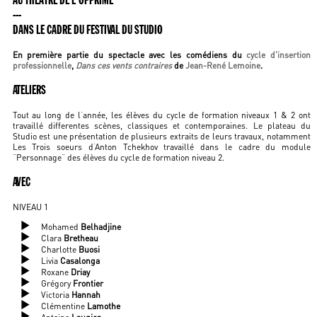
AU THÉÂTRE DE L'OPPRIMÉ
---
DANS LE CADRE DU FESTIVAL DU STUDIO
En première partie du spectacle avec les comédiens du
cycle d'insertion
professionnelle
,
Dans ces vents contraires
de
Jean-René Lemoine
.
ATELIERS
Tout au long de l‘année, les élèves du cycle de formation niveaux 1 & 2 ont
travaillé differentes scènes, classiques et contemporaines. Le plateau du
Studio est une présentation de plusieurs extraits de leurs travaux, notamment
Les Trois soeurs d‘Anton Tchekhov travaillé dans le cadre du module
“Personnage“ des élèves du cycle de formation niveau 2.
AVEC
NIVEAU 1
Mohamed
Belhadjine
Clara
Bretheau
Charlotte
Buosi
Livia
Casalonga
Roxane
Driay
Grégory
Frontier
Victoria
Hannah
Clémentine
Lamothe