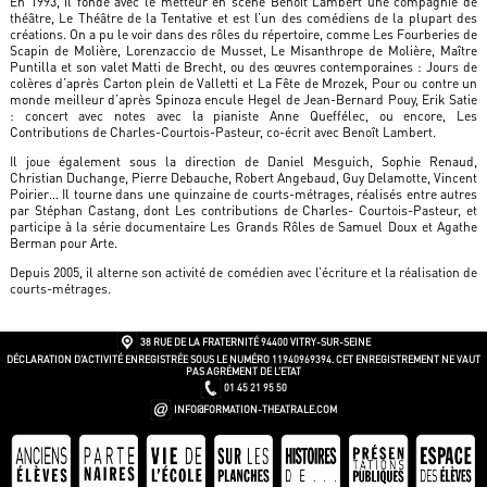
En 1993, il fonde avec le metteur en scène Benoît Lambert une compagnie de
théâtre, Le Théâtre de la Tentative et est l’un des comédiens de la plupart des
créations. On a pu le voir dans des rôles du répertoire, comme Les Fourberies de
Scapin de Molière, Lorenzaccio de Musset, Le Misanthrope de Molière, Maître
Puntilla et son valet Matti de Brecht, ou des œuvres contemporaines : Jours de
colères d’après Carton plein de Valletti et La Fête de Mrozek, Pour ou contre un
monde meilleur d’après Spinoza encule Hegel de Jean-Bernard Pouy, Erik Satie
: concert avec notes avec la pianiste Anne Queffélec, ou encore, Les
Contributions de Charles-Courtois-Pasteur, co-écrit avec Benoît Lambert.
Il joue également sous la direction de Daniel Mesguich, Sophie Renaud,
Christian Duchange, Pierre Debauche, Robert Angebaud, Guy Delamotte, Vincent
Poirier… Il tourne dans une quinzaine de courts-métrages, réalisés entre autres
par Stéphan Castang, dont Les contributions de Charles- Courtois-Pasteur, et
participe à la série documentaire Les Grands Rôles de Samuel Doux et Agathe
Berman pour Arte.
Depuis 2005, il alterne son activité de comédien avec l’écriture et la réalisation de
courts-métrages.
38 RUE DE LA FRATERNITÉ
94400 VITRY-SUR-SEINE
DÉCLARATION D’ACTIVITÉ ENREGISTRÉE SOUS LE NUMÉRO 11940969394. CET ENREGISTREMENT NE VAUT
PAS AGRÉMENT DE L’ETAT
01 45 21 95 50
INFO@FORMATION-THEATRALE.COM