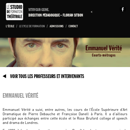
VITRY-SUR-SEINE.
<
DIRECTION PÉDAGOGIQUE
FLORIAN SITBON
L'ÉCOLE
/
LE CYCLE DE FORMATION
/
ADMISSIONS
/
CONTACT
VOIR TOUS LES PROFESSEURS ET INTERVENANTS
EMMANUEL VÉRITÉ
Emmanuel Vérité a suivi, entre autres, les cours de l’École Supérieure d’Art
Dramatique de Pierre Debauche et Françoise Danell à Paris. Il a d’ailleurs
participé aux échanges entre cette école et le Rose Bruford college of speech
and drama de Londres.