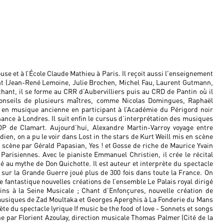
se et à l’École Claude Mathieu à Paris. Il reçoit aussi l'enseignement
t (Jean-René Lemoine, Julie Brochen, Michel Fau, Laurent Gutmann,
 chant, il se forme au CRR d’Aubervilliers puis au CRD de Pantin où il
 conseils de plusieurs maîtres, comme Nicolas Domingues, Raphaël
e en musique ancienne en participant à l’Académie du Périgord noir
hance à Londres. Il suit enfin le cursus d’interprétation des musiques
P de Clamart. Aujourd’hui, Alexandre Martin-Varroy voyage entre
dien, on a pu le voir dans Lost in the stars de Kurt Weill mis en scène
 scène par Gérald Papasian, Yes ! et Gosse de riche de Maurice Yvain
arisiennes. Avec le pianiste Emmanuel Christien, il crée le récital
ié au mythe de Don Quichotte. Il est auteur et interprète du spectacle
ns sur la Grande Guerre joué plus de 300 fois dans toute la France. On
 le fantastique nouvelles créations de l’ensemble Le Palais royal dirigé
ns à la Seine Musicale ; Chant d’Enfonçures, nouvelle création de
, musiques de Zad Moultaka et Georges Aperghis à La Fonderie du Mans
rète du spectacle lyrique If music be the food of love - Sonnets et songs
e par Florient Azoulay, direction musicale Thomas Palmer (Cité de la