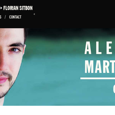
E
FLORIAN SITBON
<
NS
/
CONTACT