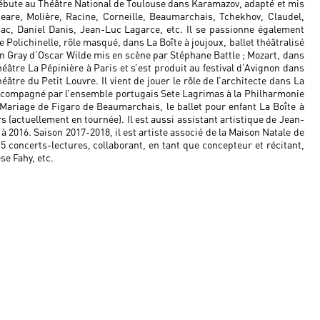
l débute au Théâtre National de Toulouse dans Karamazov, adapté et mis
eare, Molière, Racine, Corneille, Beaumarchais, Tchekhov, Claudel,
sac, Daniel Danis, Jean-Luc Lagarce, etc. Il se passionne également
 Polichinelle, rôle masqué, dans La Boîte à joujoux, ballet théâtralisé
an Gray d’Oscar Wilde mis en scène par Stéphane Battle ; Mozart, dans
âtre La Pépinière à Paris et s’est produit au festival d’Avignon dans
âtre du Petit Louvre. Il vient de jouer le rôle de l’architecte dans La
ccompagné par l’ensemble portugais Sete Lagrimas à la Philharmonie
ariage de Figaro de Beaumarchais, le ballet pour enfant La Boîte à
s (actuellement en tournée). Il est aussi assistant artistique de Jean-
à 2016. Saison 2017-2018, il est artiste associé de la Maison Natale de
5 concerts-lectures, collaborant, en tant que concepteur et récitant,
se Fahy, etc.