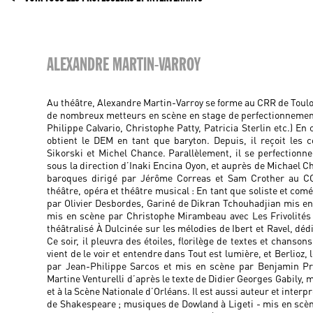
ALEXANDRE MARTIN-VARROY
Au théâtre, Alexandre Martin-Varroy se forme au CRR de Toulou
de nombreux metteurs en scène en stage de perfectionnemen
Philippe Calvario, Christophe Patty, Patricia Sterlin etc.) En
obtient le DEM en tant que baryton. Depuis, il reçoit les
Sikorski et Michel Chance. Parallèlement, il se perfectionn
sous la direction d’Inaki Encina Oyon, et auprès de Michael C
baroques dirigé par Jérôme Correas et Sam Crother au CO
théâtre, opéra et théâtre musical : En tant que soliste et comé
par Olivier Desbordes, Gariné de Dikran Tchouhadjian mis en
mis en scène par Christophe Mirambeau avec Les Frivolités P
théâtralisé À Dulcinée sur les mélodies de Ibert et Ravel, déd
Ce soir, il pleuvra des étoiles, florilège de textes et chanso
vient de le voir et entendre dans Tout est lumière, et Berlioz,
par Jean-Philippe Sarcos et mis en scène par Benjamin Pri
Martine Venturelli d’après le texte de Didier Georges Gabily
et à la Scène Nationale d’Orléans. Il est aussi auteur et interp
de Shakespeare ; musiques de Dowland à Ligeti - mis en scèn