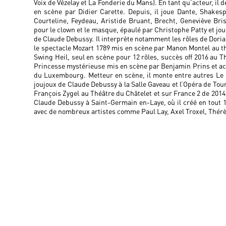
Voix de Vézelay et La Fonderie du Mans). En tant qu’acteur, i
en scène par Didier Carette. Depuis, il joue Dante, Shakesp
Courteline, Feydeau, Aristide Bruant, Brecht, Geneviève Bri
pour le clown et le masque, épaulé par Christophe Patty et joue
de Claude Debussy. Il interprète notamment les rôles de Dori
le spectacle Mozart 1789 mis en scène par Manon Montel au thé
Swing Heil, seul en scène pour 12 rôles, succès off 2016 au Thé
Princesse mystérieuse mis en scène par Benjamin Prins et a
du Luxembourg. Metteur en scène, il monte entre autres Le M
joujoux de Claude Debussy à la Salle Gaveau et l’Opéra de Tour
François Zygel au Théâtre du Châtelet et sur France 2 de 2014 
Claude Debussy à Saint-Germain en-Laye, où il créé en tout 1
avec de nombreux artistes comme Paul Lay, Axel Troxel, Thérè