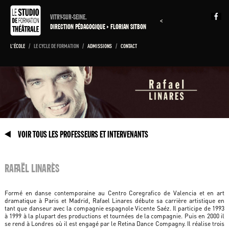
VITRY-SUR-SEINE.
<
DIRECTION PÉDAGOGIQUE
FLORIAN SITBON
L'ÉCOLE
/
LE CYCLE DE FORMATION
/
ADMISSIONS
/
CONTACT
VOIR TOUS LES PROFESSEURS ET INTERVENANTS
RAFAËL LINARÈS
Formé en danse contemporaine au Centro Coregrafico de Valencia et en art
dramatique à Paris et Madrid, Rafael Linares débute sa carrière artistique en
tant que danseur avec la compagnie espagnole Vicente Saéz. Il participe de 1993
à 1999 à la plupart des productions et tournées de la compagnie. Puis en 2000 il
se rend à Londres où il est engagé par le Retina Dance Compagny. Il réalise trois