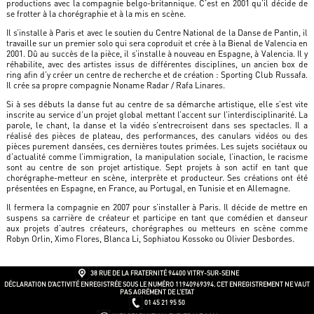
productions avec la compagnie belgo-britannique. C’est en 2001 qu’il décide de
se frotter à la chorégraphie et à la mis en scène.
Il s’installe à Paris et avec le soutien du Centre National de la Danse de Pantin, il
travaille sur un premier solo qui sera coproduit et crée à la Bienal de Valencia en
2001. Dû au succès de la pièce, il s’installe à nouveau en Espagne, à Valencia. Il y
réhabilite, avec des artistes issus de différentes disciplines, un ancien box de
ring afin d’y créer un centre de recherche et de création : Sporting Club Russafa.
Il crée sa propre compagnie Noname Radar / Rafa Linares.
Si à ses débuts la danse fut au centre de sa démarche artistique, elle s’est vite
inscrite au service d’un projet global mettant l’accent sur l’interdisciplinarité. La
parole, le chant, la danse et la vidéo s’entrecroisent dans ses spectacles. Il a
réalisé des pièces de plateau, des performances, des canulars vidéos ou des
pièces purement dansées, ces dernières toutes primées. Les sujets sociétaux ou
d’actualité comme l’immigration, la manipulation sociale, l’inaction, le racisme
sont au centre de son projet artistique. Sept projets à son actif en tant que
chorégraphe-metteur en scène, interprète et producteur. Ses créations ont été
présentées en Espagne, en France, au Portugal, en Tunisie et en Allemagne.
Il fermera la compagnie en 2007 pour s’installer à Paris. Il décide de mettre en
suspens sa carrière de créateur et participe en tant que comédien et danseur
aux projets d’autres créateurs, chorégraphes ou metteurs en scène comme
Robyn Orlin, Ximo Flores, Blanca Li, Sophiatou Kossoko ou Olivier Desbordes.
38 RUE DE LA FRATERNITÉ
94400 VITRY-SUR-SEINE
DÉCLARATION D’ACTIVITÉ ENREGISTRÉE SOUS LE NUMÉRO 11940969394. CET ENREGISTREMENT NE VAUT
PAS AGRÉMENT DE L’ETAT
01 45 21 95 50