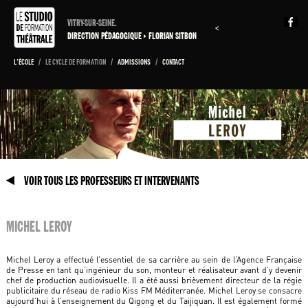
VITRY-SUR-SEINE.
<
DIRECTION PÉDAGOGIQUE
FLORIAN SITBON
L'ÉCOLE
/
LE CYCLE DE FORMATION
/
ADMISSIONS
/
CONTACT
VOIR TOUS LES PROFESSEURS ET INTERVENANTS
MICHEL LEROY
Michel Leroy a effectué l’essentiel de sa carrière au sein de l’Agence Française
de Presse en tant qu’ingénieur du son, monteur et réalisateur avant d’y devenir
chef de production audiovisuelle. Il a été aussi brièvement directeur de la régie
publicitaire du réseau de radio Kiss FM Méditerranée. Michel Leroy se consacre
aujourd’hui à l’enseignement du Qigong et du Taijiquan. Il est également formé