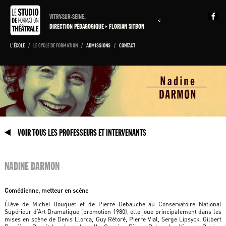
VITRY-SUR-SEINE.
<
DIRECTION PÉDAGOGIQUE
FLORIAN SITBON
L'ÉCOLE
/
LE CYCLE DE FORMATION
/
ADMISSIONS
/
CONTACT
VOIR TOUS LES PROFESSEURS ET INTERVENANTS
NADINE DARMON
Comédienne, metteur en scène
Élève de Michel Bouquet et de Pierre Debauche au Conservatoire National
Supérieur d’Art Dramatique (promotion 1980), elle joue principalement dans les
mises en scène de Denis Llorca, Guy Rétoré, Pierre Vial, Serge Lipsyck, Gilbert