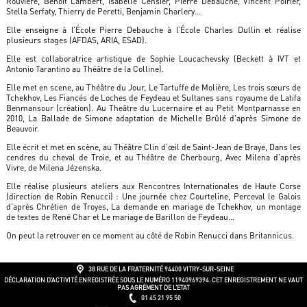
Rouvière, Benoît Lambert, Isabelle Censier, Pierre Debauche, Vincent Poirier,
Stella Serfaty, Thierry de Peretti, Benjamin Charlery…
Elle enseigne à l’École Pierre Debauche à l’École Charles Dullin et réalise
plusieurs stages (AFDAS, ARIA, ESAD).
Elle est collaboratrice artistique de Sophie Loucachevsky (Beckett à IVT et
Antonio Tarantino au Théâtre de la Colline).
Elle met en scene, au Théâtre du Jour, Le Tartuffe de Molière, Les trois sœurs de
Tchekhov, Les Fiancés de Loches de Feydeau et Sultanes sans royaume de Latifa
Benmansour (création). Au Theâtre du Lucernaire et au Petit Montparnasse en
2010, La Ballade de Simone adaptation de Michelle Brûlé d’après Simone de
Beauvoir.
Elle écrit et met en scène, au Théâtre Clin d’œil de Saint-Jean de Braye, Dans les
cendres du cheval de Troie, et au Théâtre de Cherbourg, Avec Milena d’après
Vivre, de Milena Jézenska.
Elle réalise plusieurs ateliers aux Rencontres Internationales de Haute Corse
(direction de Robin Renucci) : Une journée chez Courteline, Perceval le Galois
d’après Chrétien de Troyes, La demande en mariage de Tchekhov, un montage
de textes de René Char et Le mariage de Barillon de Feydeau…
On peut la retrouver en ce moment au côté de Robin Renucci dans Britannicus.
38 RUE DE LA FRATERNITÉ
94400 VITRY-SUR-SEINE
DÉCLARATION D’ACTIVITÉ ENREGISTRÉE SOUS LE NUMÉRO 11940969394. CET ENREGISTREMENT NE VAUT
PAS AGRÉMENT DE L’ETAT
01 45 21 95 50