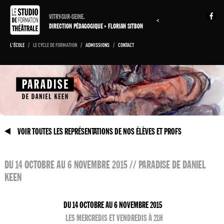
VITRY-SUR-SEINE.
<
DIRECTION PÉDAGOGIQUE
FLORIAN SITBON
L'ÉCOLE
/
LE CYCLE DE FORMATION
/
ADMISSIONS
/
CONTACT
VOIR TOUTES LES REPRÉSENTATIONS DE NOS ÉLÈVES ET PROFS
DU 14 OCTOBRE AU 6 NOVEMBRE 2015 // PARADISE DE DANIEL
KEEN
DU 14 OCTOBRE AU 6 NOVEMBRE 2015
LES MERCREDIS ET VENDREDIS À 21H