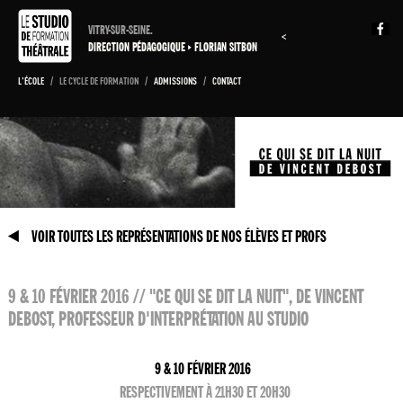
VITRY-SUR-SEINE.
<
DIRECTION PÉDAGOGIQUE
FLORIAN SITBON
L'ÉCOLE
/
LE CYCLE DE FORMATION
/
ADMISSIONS
/
CONTACT
VOIR TOUTES LES REPRÉSENTATIONS DE NOS ÉLÈVES ET PROFS
9 & 10 FÉVRIER 2016 // "CE QUI SE DIT LA NUIT", DE VINCENT
DEBOST, PROFESSEUR D'INTERPRÉTATION AU STUDIO
9 & 10 FÉVRIER 2016
RESPECTIVEMENT À 21H30 ET 20H30