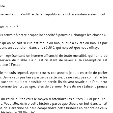
nte.
érité qui s'infiltre dans l'équilibre de notre existence avec l'outil
artistique ?
ous renvoie à notre propre incapacité à pouvoir « changer les choses ».
u'on ne sait si elle est réelle ou non, si elle a existé ou non. Et par
 dans un quotidien, dans une réalité, qui ne peut que nous effrayer.
 en représentant un homme affranchi de toute moralité, qui tente de
 service du diable. La question étant de savoir si la rédemption est
place à l'espoir.
Je me suis repenti. Apres toutes ces années je suis en train de parler
 Je ne veux pas faire partie de cette vie. Je ne veux pas connaître les
 sachent qu'il est possible de partir. Ils doivent savoir que Dieu peut
s comme les forces spéciales de l'armée. Mais ils ne réalisent jamais
du rouvrir. Etes vous le moyen d'atteindre les autres ? J'ai prié Dieu
e. Vous allez écrire cette histoire parce que Dieu a un but dans le fait
mission. Personne ne peut comprendre cette histoire en dehors de ceux
histoire. » "El Sicario"