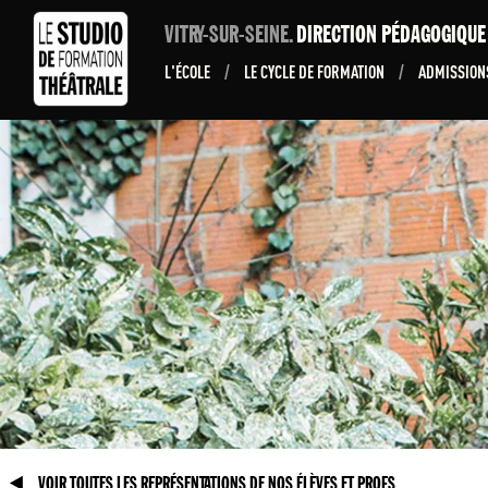
VITRY-SUR-SEINE.
DIRECTION PÉDAGOGIQU
L'ÉCOLE
/
LE CYCLE DE FORMATION
/
ADMISSIO
VOIR TOUTES LES REPRÉSENTATIONS DE NOS ÉLÈVES ET PROFS