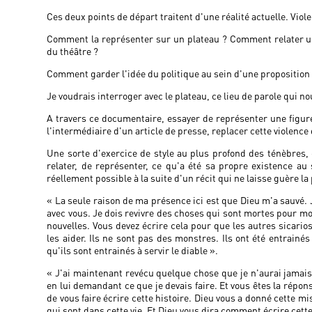
Ces deux points de départ traitent d'une réalité actuelle. Viole
Comment la représenter sur un plateau ? Comment relater une v
du théâtre ?
Comment garder l'idée du politique au sein d'une proposition 
Je voudrais interroger avec le plateau, ce lieu de parole qui n
A travers ce documentaire, essayer de représenter une figure q
l'intermédiaire d'un article de presse, replacer cette violence
Une sorte d'exercice de style au plus profond des ténèbres,
relater, de représenter, ce qu'a été sa propre existence au
réellement possible à la suite d'un récit qui ne laisse guère la 
« La seule raison de ma présence ici est que Dieu m'a sauvé. 
avec vous. Je dois revivre des choses qui sont mortes pour moi.
nouvelles. Vous devez écrire cela pour que les autres sicarios
les aider. Ils ne sont pas des monstres. Ils ont été entrainé
qu'ils sont entrainés à servir le diable ».
« J'ai maintenant revécu quelque chose que je n'aurai jamais 
en lui demandant ce que je devais faire. Et vous êtes la répons
de vous faire écrire cette histoire. Dieu vous a donné cette 
qui sont dans cette vie. Et Dieu vous dira comment écrire cette 