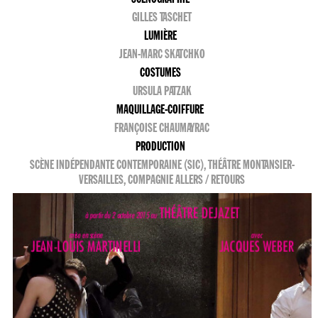
GILLES TASCHET
LUMIÈRE
JEAN-MARC SKATCHKO
COSTUMES
URSULA PATZAK
MAQUILLAGE-COIFFURE
FRANÇOISE CHAUMAYRAC
PRODUCTION
SCÈNE INDÉPENDANTE CONTEMPORAINE (SIC), THÉÂTRE MONTANSIER-
VERSAILLES, COMPAGNIE ALLERS / RETOURS