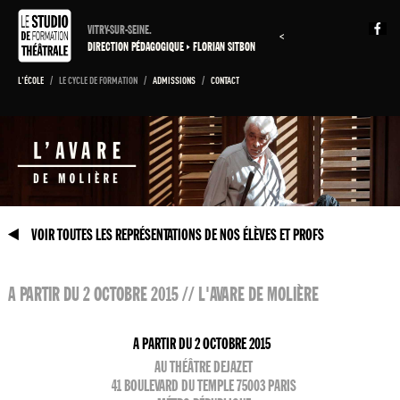
VITRY-SUR-SEINE.
<
DIRECTION PÉDAGOGIQUE
FLORIAN SITBON
L'ÉCOLE
/
LE CYCLE DE FORMATION
/
ADMISSIONS
/
CONTACT
VOIR TOUTES LES REPRÉSENTATIONS DE NOS ÉLÈVES ET PROFS
A PARTIR DU 2 OCTOBRE 2015 // L'AVARE DE MOLIÈRE
A PARTIR DU 2 OCTOBRE 2015
AU THÉÂTRE DEJAZET
41 BOULEVARD DU TEMPLE 75003 PARIS