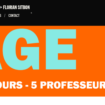
E
FLORIAN SITBON
<
NS
/
CONTACT