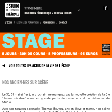
VITRY-SUR-SEINE.
<
DIRECTION PÉDAGOGIQUE
FLORIAN SITBON
L'ÉCOLE
/
LE CYCLE DE FORMATION
/
ADMISSIONS
/
CONTACT
VOIR TOUTES LES ACTUS DE LA VIE DE L'ÉCOLE
NOS ANCIEN-NES SUR SCÈNE
Le 30, 31 mai et 1er juin prochain, ne manquez pas la nouvelle création de la Cie
"Totem Récidive" issue en grande partie de comédiens et comédiennes du
Studio.
Avec son nouveau spectacle, Thomas Bouyou, ancien élève et metteur en scène