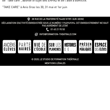
de "Take care", aborde le sujet des EHPAD et de l'aide à domicile.
"TAKE CARE" à Anis Gras les 30, 31 mai et 1er juin
38 RUE DE LA FRATERNITÉ
94400 VITRY-SUR-SEINE
DÉCLARATION D’ACTIVITÉ ENREGISTRÉE SOUS LE NUMÉRO 11940969394. CET ENREGISTREMENT NE VAUT
PAS AGRÉMENT DE L’ETAT
01 45 21 95 50
INFO@FORMATION-THEATRALE.COM
© 2020, LE STUDIO DE FORMATION THÉÂTRALE
MENTIONS LÉGALES