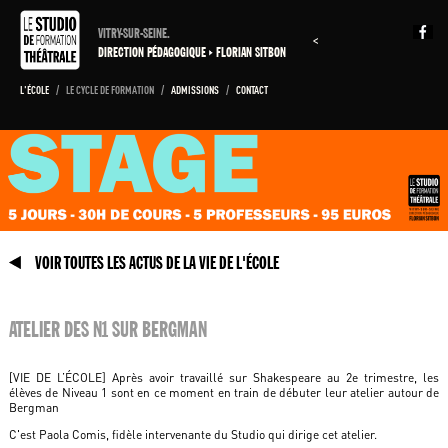
VITRY-SUR-SEINE.
<
DIRECTION PÉDAGOGIQUE
FLORIAN SITBON
L'ÉCOLE
/
LE CYCLE DE FORMATION
/
ADMISSIONS
/
CONTACT
VOIR TOUTES LES ACTUS DE LA VIE DE L'ÉCOLE
ATELIER DES N1 SUR BERGMAN
[VIE DE L’ÉCOLE] Après avoir travaillé sur Shakespeare au 2e trimestre, les
élèves de Niveau 1 sont en ce moment en train de débuter leur atelier autour de
Bergman
C'est Paola Comis, fidèle intervenante du Studio qui dirige cet atelier.