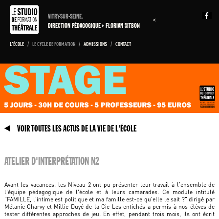
VITRY-SUR-SEINE.
<
DIRECTION PÉDAGOGIQUE
FLORIAN SITBON
L'ÉCOLE
/
LE CYCLE DE FORMATION
/
ADMISSIONS
/
CONTACT
VOIR TOUTES LES ACTUS DE LA VIE DE L'ÉCOLE
ATELIER D'INTERPRÉTATION N2
Avant les vacances, les Niveau 2 ont pu présenter leur travail à l'ensemble de
l'équipe pédagogique de l'école et à leurs camarades. Ce module intitulé
"FAMILLE, l'intime est politique et ma famille est-ce qu'elle le sait ?" dirigé par
Mélanie Charvy et Millie Duyé de la Cie Les entichés a permis à nos élèves de
tester différentes approches de jeu. En effet, pendant trois mois, ils ont écrit