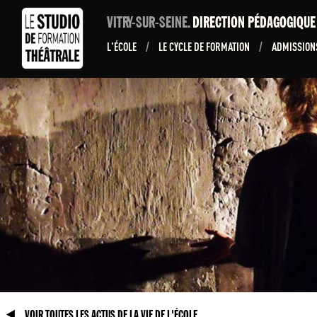
VITRY-SUR-SEINE.
DIRECTION PÉDAGOGIQU
L'ÉCOLE
/
LE CYCLE DE FORMATION
/
ADMISSIO
VOIR TOUTES LES ACTUS DE LA VIE DE L'ÉCOLE