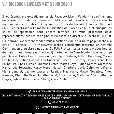
VIA FACEBOOK LIVE LES 4 ET 5 JUIN 2020 !
2 représentations exceptionnelles via Facebook Live !! Pendant le confinement,
les élèves du Studio de Formation Théâtrale ont travaillé à distance avec le
metteur en scène Gabriel Dufay sur les textes du turbulent auteur allemand
Falk Richter. Grâce à l'aimable autorisation de L'arche éditeur, et puisque les
salles de spectacles sont encore fermées, ils vous proposent deux
représentations inédites et originales via zoom, en direct sur Facebook Live. ❗️❗️❗️
Pour suivre l’événement rendez-vous à partir de 20H15 sur notre page facebook à
cette adresse: https://www.facebook.com/lestudiodeformationtheatrale
Comment on a pu vivre ainsi. d'après Falk Richter (textes issus d'À deux heures
du matin, Trust, Ivresse et Play Loud) Traduction de Anne Monfort Aterlier dirigé
par Gabriel Dufay Avec Thomas Ailhaud, Igor Badnjar, Arthur Boucheny, Marie-
Cécile Bury, Julien Donnot, Lou Dubernat, Lorette Ducornoy, Célia Farenc, Inès
Fakhet, Pauline Fournier, Thomas Fustec, Matteo Gaya, Julien Gerard, Clémence
Henry, Léa Hostachy, Kessy Huebi-Martel, Charlène Juvé, Delphine Lefranc,
Marie Lenglet, Jeanne Lasserre, Laetitia Nagrodski, Mateo Nédellec, Amel
Nemras, Charlotte Nivet, Juliette Perret, Alice Piatier, Mathilde Pous, Catherine
Otayek, Julien Ottavi, Joana Rebelo, Anais Robbe
38 RUE DE LA FRATERNITÉ
94400 VITRY-SUR-SEINE
DÉCLARATION D’ACTIVITÉ ENREGISTRÉE SOUS LE NUMÉRO 11940969394. CET ENREGISTREMENT NE VAUT
PAS AGRÉMENT DE L’ETAT
01 45 21 95 50
INFO@FORMATION-THEATRALE.COM