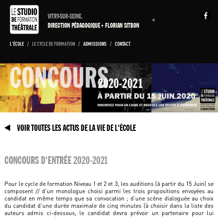
VITRY-SUR-SEINE.
<
DIRECTION PÉDAGOGIQUE
FLORIAN SITBON
L'ÉCOLE
/
LE CYCLE DE FORMATION
/
ADMISSIONS
/
CONTACT
VOIR TOUTES LES ACTUS DE LA VIE DE L'ÉCOLE
CONCOURS D'ENTRÉE 2020-2021
Pour le cycle de formation Niveau 1 et 2 et 3, les auditions (à partir du 15 Juin) se
composent // d’un monologue choisi parmi les trois propositions envoyées au
candidat en même temps que sa convocation ; d’une scène dialoguée au choix
du candidat d’une durée maximale de cinq minutes (à choisir dans la liste des
auteurs admis ci-dessous, le candidat devra prévoir un partenaire pour lui