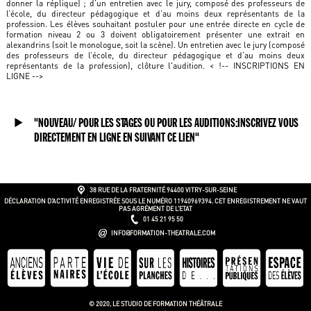
donner la réplique) ; d’un entretien avec le jury, composé des professeurs de
l’école, du directeur pédagogique et d’au moins deux représentants de la
profession. Les élèves souhaitant postuler pour une entrée directe en cycle de
formation niveau 2 ou 3 doivent obligatoirement présenter une extrait en
alexandrins (soit le monologue, soit la scène). Un entretien avec le jury (composé
des professeurs de l’école, du directeur pédagogique et d’au moins deux
représentants de la profession), clôture l'audition. < !-- INSCRIPTIONS EN
LIGNE -->
"NOUVEAU/ POUR LES STAGES OU POUR LES AUDITIONS:INSCRIVEZ VOUS
DIRECTEMENT EN LIGNE EN SUIVANT CE LIEN"
38 RUE DE LA FRATERNITÉ
94400 VITRY-SUR-SEINE
DÉCLARATION D’ACTIVITÉ ENREGISTRÉE SOUS LE NUMÉRO 11940969394. CET ENREGISTREMENT NE VAUT
PAS AGRÉMENT DE L’ETAT
01 45 21 95 50
INFO@FORMATION-THEATRALE.COM
© 2020, LE STUDIO DE FORMATION THÉÂTRALE