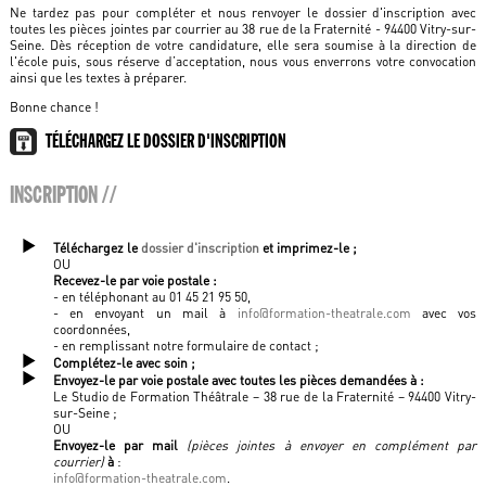
Ne tardez pas pour compléter et nous renvoyer le dossier d'inscription avec
toutes les pièces jointes par courrier au 38 rue de la Fraternité - 94400 Vitry-sur-
Seine. Dès réception de votre candidature, elle sera soumise à la direction de
l'école puis, sous réserve d’acceptation, nous vous enverrons votre convocation
ainsi que les textes à préparer.
Bonne chance !
TÉLÉCHARGEZ LE DOSSIER D'INSCRIPTION
INSCRIPTION //
Téléchargez le
dossier d'inscription
et imprimez-le ;
OU
Recevez-le par voie postale :
- en téléphonant au 01 45 21 95 50,
- en envoyant un mail à
info@formation-theatrale.com
avec vos
coordonnées,
- en remplissant notre formulaire de contact ;
Complétez-le avec soin ;
Envoyez-le par voie postale avec toutes les pièces demandées à :
Le Studio de Formation Théâtrale – 38 rue de la Fraternité – 94400 Vitry-
sur-Seine ;
OU
Envoyez-le par mail
(pièces jointes à envoyer en complément par
courrier)
à
:
info@formation-theatrale.com
.