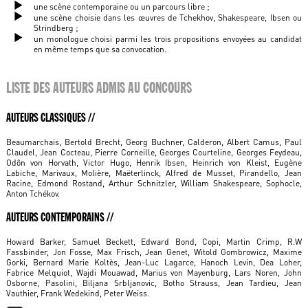
une scène contemporaine ou un parcours libre ;
une scène choisie dans les œuvres de Tchekhov, Shakespeare, Ibsen ou
Strindberg ;
un monologue choisi parmi les trois propositions envoyées au candidat
en même temps que sa convocation.
LISTE DES AUTEURS ADMIS AU CONCOURS
AUTEURS CLASSIQUES //
Beaumarchais, Bertold Brecht, Georg Buchner, Calderon, Albert Camus, Paul
Claudel, Jean Cocteau, Pierre Corneille, Georges Courteline, Georges Feydeau,
Odôn von Horvath, Victor Hugo, Henrik Ibsen, Heinrich von Kleist, Eugène
Labiche, Marivaux, Molière, Maëterlinck, Alfred de Musset, Pirandello, Jean
Racine, Edmond Rostand, Arthur Schnitzler, William Shakespeare, Sophocle,
Anton Tchékov.
AUTEURS CONTEMPORAINS //
Howard Barker, Samuel Beckett, Edward Bond, Copi, Martin Crimp, R.W
Fassbinder, Jon Fosse, Max Frisch, Jean Genet, Witold Gombrowicz, Maxime
Gorki, Bernard Marie Koltès, Jean-Luc Lagarce, Hanoch Levin, Dea Loher,
Fabrice Melquiot, Wajdi Mouawad, Marius von Mayenburg, Lars Noren, John
Osborne, Pasolini, Biljana Srbljanovic, Botho Strauss, Jean Tardieu, Jean
Vauthier, Frank Wedekind, Peter Weiss.