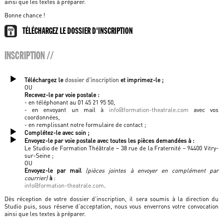
ainsi que les textes à préparer.
Bonne chance !
TÉLÉCHARGEZ LE DOSSIER D'INSCRIPTION
INSCRIPTION //
Téléchargez le
dossier d'inscription
et imprimez-le ;
OU
Recevez-le par voie postale :
- en téléphonant au 01 45 21 95 50,
- en envoyant un mail à
info@formation-theatrale.com
avec vos
coordonnées,
- en remplissant notre formulaire de contact ;
Complétez-le avec soin ;
Envoyez-le par voie postale avec toutes les pièces demandées à :
Le Studio de Formation Théâtrale – 38 rue de la Fraternité – 94400 Vitry-
sur-Seine ;
OU
Envoyez-le par mail
(pièces jointes à envoyer en complément par
courrier)
à
:
info@formation-theatrale.com
.
Dès réception de votre dossier d’inscription, il sera soumis à la direction du
Studio puis, sous réserve d’acceptation, nous vous enverrons votre convocation
ainsi que les textes à préparer.