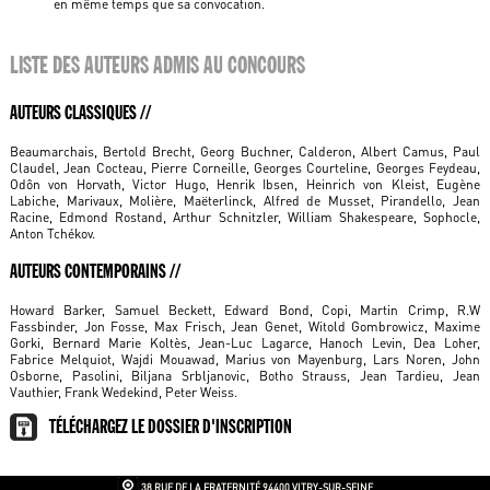
en même temps que sa convocation.
LISTE DES AUTEURS ADMIS AU CONCOURS
AUTEURS CLASSIQUES //
Beaumarchais, Bertold Brecht, Georg Buchner, Calderon, Albert Camus, Paul
Claudel, Jean Cocteau, Pierre Corneille, Georges Courteline, Georges Feydeau,
Odôn von Horvath, Victor Hugo, Henrik Ibsen, Heinrich von Kleist, Eugène
Labiche, Marivaux, Molière, Maëterlinck, Alfred de Musset, Pirandello, Jean
Racine, Edmond Rostand, Arthur Schnitzler, William Shakespeare, Sophocle,
Anton Tchékov.
AUTEURS CONTEMPORAINS //
Howard Barker, Samuel Beckett, Edward Bond, Copi, Martin Crimp, R.W
Fassbinder, Jon Fosse, Max Frisch, Jean Genet, Witold Gombrowicz, Maxime
Gorki, Bernard Marie Koltès, Jean-Luc Lagarce, Hanoch Levin, Dea Loher,
Fabrice Melquiot, Wajdi Mouawad, Marius von Mayenburg, Lars Noren, John
Osborne, Pasolini, Biljana Srbljanovic, Botho Strauss, Jean Tardieu, Jean
Vauthier, Frank Wedekind, Peter Weiss.
TÉLÉCHARGEZ LE DOSSIER D'INSCRIPTION
38 RUE DE LA FRATERNITÉ
94400 VITRY-SUR-SEINE