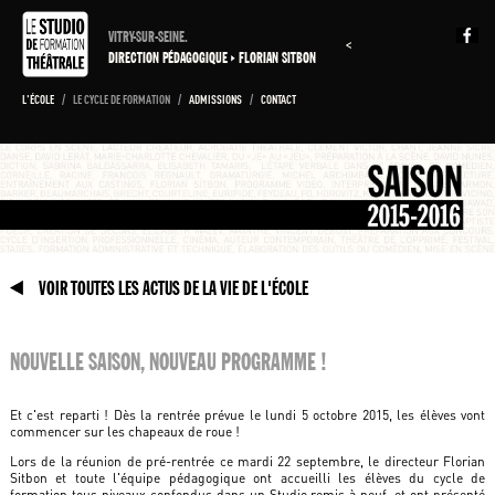
VITRY-SUR-SEINE.
<
DIRECTION PÉDAGOGIQUE
FLORIAN SITBON
L'ÉCOLE
/
LE CYCLE DE FORMATION
/
ADMISSIONS
/
CONTACT
VOIR TOUTES LES ACTUS DE LA VIE DE L'ÉCOLE
NOUVELLE SAISON, NOUVEAU PROGRAMME !
Et c'est reparti ! Dès la rentrée prévue le lundi 5 octobre 2015, les élèves vont
commencer sur les chapeaux de roue !
Lors de la réunion de pré-rentrée ce mardi 22 septembre, le directeur Florian
Sitbon et toute l'équipe pédagogique ont accueilli les élèves du cycle de
formation tous niveaux confondus dans un Studio remis à neuf, et ont présenté