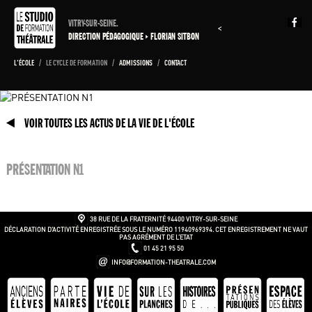
VITRY-SUR-SEINE.
<
DIRECTION PÉDAGOGIQUE
FLORIAN SITBON
L'ÉCOLE
/
LE CYCLE DE FORMATION
/
ADMISSIONS
/
CONTACT
VOIR TOUTES LES ACTUS DE LA VIE DE L'ÉCOLE
PRÉSENTATION N1
38 RUE DE LA FRATERNITÉ
94400 VITRY-SUR-SEINE
DÉCLARATION D’ACTIVITÉ ENREGISTRÉE SOUS LE NUMÉRO 11940969394. CET ENREGISTREMENT NE VAUT
PAS AGRÉMENT DE L’ETAT
01 45 21 95 50
INFO@FORMATION-THEATRALE.COM