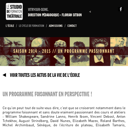
VITRY-SUR-SEINE.
<
DIRECTION PÉDAGOGIQUE
FLORIAN SITBON
L'ÉCOLE
/
LE CYCLE DE FORMATION
/
ADMISSIONS
/
CONTACT
VOIR TOUTES LES ACTUS DE LA VIE DE L'ÉCOLE
UN PROGRAMME FOISONNANT EN PERSPECTIVE !
Ce qu’on peut tout de suite vous dire, c’est que se croiseront notamment dans le
programme foisonnant et sans doute vraiment passionnant des cours et ateliers
: William Shakespeare, Sandrine Lanno, Henrik Ibsen, Vincent Debost, Anton
Tchekhov, August Strindberg, David Nunes, Elizabeth Mazev, Roland Barthes,
Michel Archimbaud, Sénèque, de l’écriture de plateau, Elisabeth Tamaris,