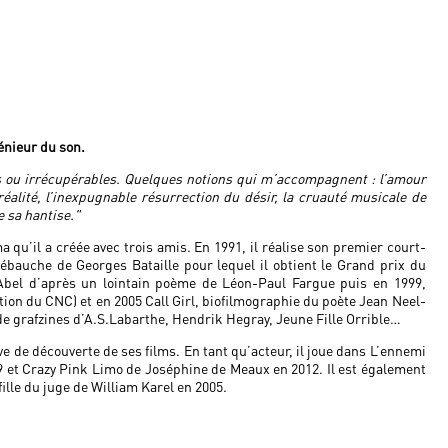
génieur du son.
s ou irrécupérables. Quelques notions qui m’accompagnent : l’amour
réalité, l’inexpugnable résurrection du désir, la cruauté musicale de
e sa hantise."
 qu’il a créée avec trois amis. En 1991, il réalise son premier court-
ébauche de Georges Bataille pour lequel il obtient le Grand prix du
e Abel d’après un lointain poème de Léon-Paul Fargue puis en 1999,
n du CNC) et en 2005 Call Girl, biofilmographie du poète Jean Neel-
n de grafzines d’A.S.Labarthe, Hendrik Hegray, Jeune Fille Orrible…
 de découverte de ses films. En tant qu’acteur, il joue dans L’ennemi
09 et Crazy Pink Limo de Joséphine de Meaux en 2012. Il est également
ille du juge de William Karel en 2005.