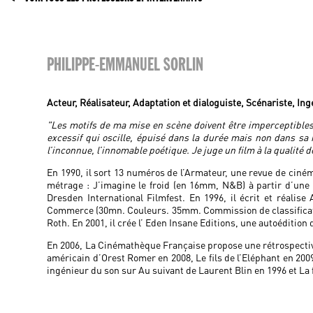
PHILIPPE-EMMANUEL SORLIN
Acteur, Réalisateur, Adaptation et dialoguiste, Scénariste, In
"Les motifs de ma mise en scène doivent être imperceptible
excessif qui oscille, épuisé dans la durée mais non dans sa 
l’inconnue, l’innomable poétique. Je juge un film à la qualité d
En 1990, il sort 13 numéros de l’Armateur, une revue de cinéma
métrage : J’imagine le froid (en 16mm, N&B) à partir d’une 
Dresden International Filmfest. En 1996, il écrit et réalis
Commerce (30mn. Couleurs. 35mm. Commission de classificatio
Roth. En 2001, il crée l’ Eden Insane Editions, une autoéditio
En 2006, La Cinémathèque Française propose une rétrospective
américain d’Orest Romer en 2008, Le fils de l’Eléphant en 20
ingénieur du son sur Au suivant de Laurent Blin en 1996 et La f