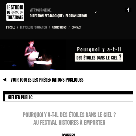
VITRY-SUR-SEINE.
<
DIRECTION PÉDAGOGIQUE
FLORIAN SITBON
L'ÉCOLE
/
LE CYCLE DE FORMATION
/
ADMISSIONS
/
CONTACT
VOIR TOUTES LES PRÉSENTATIONS PUBLIQUES
ATELIER PUBLIC
POURQUOI Y A-T-IL DES ÉTOILES DANS LE CIEL ?
AU FESTIVAL HISTOIRES À EMPORTER
D’APRÈS