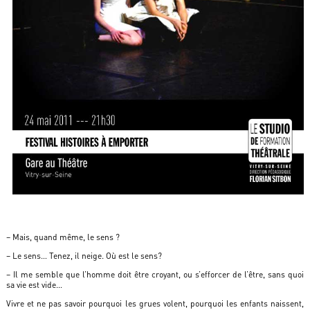
– Mais, quand même, le sens ?
– Le sens… Tenez, il neige. Où est le sens?
– Il me semble que l’homme doit être croyant, ou s’efforcer de l’être, sans quoi
sa vie est vide…
Vivre et ne pas savoir pourquoi les grues volent, pourquoi les enfants naissent,