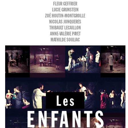
FLEUR GEFFRIER
LUCIE GRUNSTEIN
ZOÉ HOUTIN-MONTGROLLE
NICOLAS JONQUERES
THIBAULT LECAILLON
ANNE-VALÉRIE PAYET
MATHILDE SOULIAC