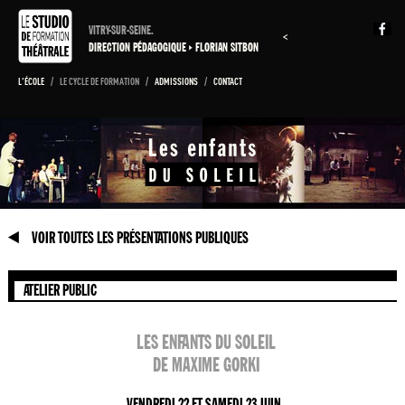
VITRY-SUR-SEINE.
<
DIRECTION PÉDAGOGIQUE
FLORIAN SITBON
L'ÉCOLE
/
LE CYCLE DE FORMATION
/
ADMISSIONS
/
CONTACT
VOIR TOUTES LES PRÉSENTATIONS PUBLIQUES
ATELIER PUBLIC
LES ENFANTS DU SOLEIL
DE MAXIME GORKI
VENDREDI 22 ET SAMEDI 23 JUIN