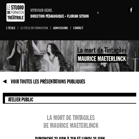
VITRY-SUR-SEINE.
<
DIRECTION PÉDAGOGIQUE
FLORIAN SITBON
L'ÉCOLE
/
LE CYCLE DE FORMATION
/
ADMISSIONS
/
CONTACT
VOIR TOUTES LES PRÉSENTATIONS PUBLIQUES
ATELIER PUBLIC
LA MORT DE TINTAGILES
DE MAURICE MAETERLINCK