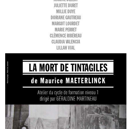
JULIETTE DURET
MILLIE DUYE
DORIANE GAUTREAU
MARGOT LOURDET
MARIE PERRET
CLÉMENCE RIBÉREAU
CLAUDIA VALENCIA
LILLAH VIAL