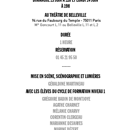
DIMANCHE 23 JUIN À 21H ET LUNDI 24 JUIN
À 19H
AU THÉÂTRE DE BELLEVILLE
94 rue du Faubourg du Temple - 75011 Paris
M° Goncourt L.11 ou Belleville L.11 et L.2
DURÉE
1 HEURE
RÉSERVATION
01 45 21 95 50
------
MISE EN SCÈNE, SCÉNOGRAPHIE ET LUMIÈRES
GÉRALDINE MARTINEAU
AVEC LES ÉLÈVES DU CYCLE DE FORMATION NIVEAU 1
GRÉGOIRE BADIN DE MONTJOYE
AGATHE CHARNET
MÉLANIE CHARVY
CORENTIN CLERGEAU
MARIANNE DESHAYES
MARINE DÉZERT