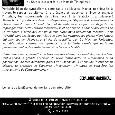
du Studio, elle a créé « La Mort de Tintagiles ».
Véritable bijou du symbolisme, cette fable de Maurice Maeterlinck dévoile, à
travers le rapport au silence, à la présence et l’absence, à l’inconscient et à
l’intuition, les mouvements de l’âme face à la fatalité.«
J’ai découvert
Maeterlinck il y a dix ans dans un stage dirigé par Stéphane Auvray-Nauroy à la
classe libre du cours Florent. J’ai tout de suite eu envie pour ce stage de me
replonger dans cette écriture merveilleuse et de donner la chance aux élèves de
le travailler. Maeterlinck est un auteur culte mais finalement méconnu, peu
travaillé dans les écoles de théâtre et dont les nombreuses pièces n’ont jamais
été montées en France.J’ai choisi de travailler sur La Mort de Tintagiles,
véritable bijou, sommet du symbolisme à la fable simple qui parle du
positionnement et des attitudes de l’âme face à la fatalité.
Cette œuvre nous permettra de travailler des éléments essentiels pour l’acteur,
tout d’abord la grande précision du texte (entre autre sa versification et sa
ponctuation, de très nombreux points de suspension…) et ensuite le rapport au
silence, la présence et l’absence, l’inconscient, l’intuition et peut-être les
mouvements de l’âme humaine. »
GÉRALDINE MARTINEAU
Le texte de la pièce est donné dans son intégralité.
38 RUE DE LA FRATERNITÉ
94400 VITRY-SUR-SEINE
DÉCLARATION D’ACTIVITÉ ENREGISTRÉE SOUS LE NUMÉRO 11940969394. CET ENREGISTREMENT NE VAUT
PAS AGRÉMENT DE L’ETAT
01 45 21 95 50