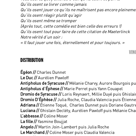
Qu’ils osent se livrer comme jamais
Qu’ils osent jouer ce qu’ils ne maîtrisent pas encore pleineme
Qu’ils osent réagir plutôt qu’agir
Qu’ils osent même se tromper
(Après tout, cette comédie est bien celle des erreurs !)
Qu’ils osent tout pour faire de cette citation de Maeterlinck
Notre vérité d’un soir :
« Il faut jouer une fois, éternellement et pour toujours. »
VIN
DISTRIBUTION
Égéon //
Charles Dunnet
Le Duc //
Aurélien Pawloff
Antipholus de Syracuse //
Mélanie Charvy, Aurore Bourgois pu
Antipholus d’Éphese //
Marie Perret puis Yann Couapel
Dromio de Syracuse //
Loris Reynaert, Millie Duyé puis Ghislai
Dromio D’Éphèse //
Julia Roche, Claudia Valencia puis Étienn
Adriana //
Étienne Toqué, Charles Dunnet puis Doriane Gautr
Luciana //
Ghislain Decléty, Aurélien Pawloff puis Mélanie Cha
L’abbesse //
Coline Moser
La fille //
Yasmine Boujjat
Angelo //
Martin Join-Lambert puis Julia Roche
Le Marchand //
Coline Moser puis Claudia Valencia