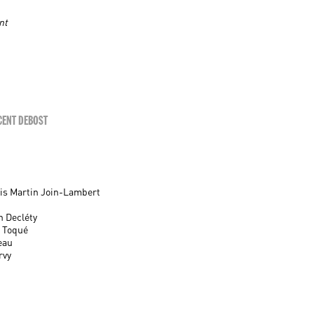
nt
CENT DEBOST
is Martin Join-Lambert
n Decléty
e Toqué
eau
rvy