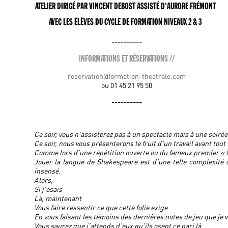
ATELIER DIRIGÉ PAR VINCENT DEBOST ASSISTÉ D'AURORE FRÉMONT
AVEC LES ÉLÈVES DU CYCLE DE FORMATION NIVEAUX 2 & 3
----------
INFORMATIONS ET RÉSERVATIONS //
reservation@formation-theatrale.com
ou 01 45 21 95 50
----------
Ce soir, vous n’assisterez pas à un spectacle mais à une soirée
Ce soir, nous vous présenterons le fruit d’un travail avant tout 
Comme lors d’une répétition ouverte ou du fameux premier « M
Jouer la langue de Shakespeare est d’une telle complexité q
insensé.
Alors,
Si j’osais
Là, maintenant
Vous faire ressentir ce que cette folie exige
En vous faisant les témoins des dernières notes de jeu que je 
Vous saurez que j’attends d’eux qu’ils osent ce pari là