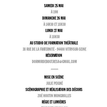
SAMEDI 25 MAI
À 19H
DIMANCHE 26 MAI
À 14H30 ET 18H30
LUNDI 27 MAI
À 18H30
AU STUDIO DE FORMATION THÉÂTRALE
38 RUE DE LA FRATERNITÉ - 94400 VITRY-SUR-SEINE
RÉSERVATION
DORMIRDEBOUT.RESA@GMAIL.COM
------
MISE EN SCÈNE
JULIE PEIGNÉ
SCÉNOGRAPHIE ET RÉALISATION DES DÉCORS
ZOÉ HOUTIN MONGROLLES
RÉGIE ET LUMIÈRES