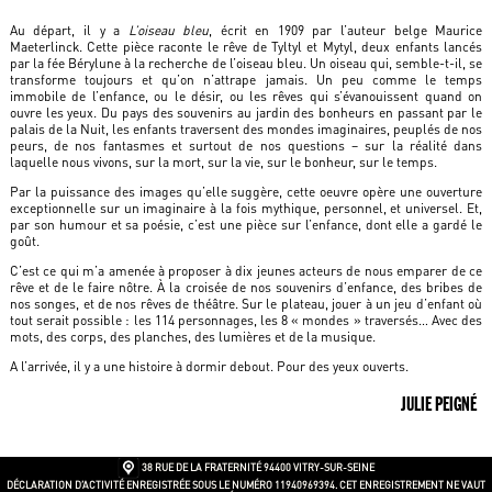
Au départ, il y a
L’oiseau bleu
, écrit en 1909 par l’auteur belge Maurice
Maeterlinck. Cette pièce raconte le rêve de Tyltyl et Mytyl, deux enfants lancés
par la fée Bérylune à la recherche de l’oiseau bleu. Un oiseau qui, semble-t-il, se
transforme toujours et qu’on n’attrape jamais. Un peu comme le temps
immobile de l’enfance, ou le désir, ou les rêves qui s’évanouissent quand on
ouvre les yeux. Du pays des souvenirs au jardin des bonheurs en passant par le
palais de la Nuit, les enfants traversent des mondes imaginaires, peuplés de nos
peurs, de nos fantasmes et surtout de nos questions – sur la réalité dans
laquelle nous vivons, sur la mort, sur la vie, sur le bonheur, sur le temps.
Par la puissance des images qu’elle suggère, cette oeuvre opère une ouverture
exceptionnelle sur un imaginaire à la fois mythique, personnel, et universel. Et,
par son humour et sa poésie, c’est une pièce sur l’enfance, dont elle a gardé le
goût.
C’est ce qui m’a amenée à proposer à dix jeunes acteurs de nous emparer de ce
rêve et de le faire nôtre. À la croisée de nos souvenirs d’enfance, des bribes de
nos songes, et de nos rêves de théâtre. Sur le plateau, jouer à un jeu d’enfant où
tout serait possible : les 114 personnages, les 8 « mondes » traversés… Avec des
mots, des corps, des planches, des lumières et de la musique.
A l’arrivée, il y a une histoire à dormir debout. Pour des yeux ouverts.
JULIE PEIGNÉ
38 RUE DE LA FRATERNITÉ
94400 VITRY-SUR-SEINE
DÉCLARATION D’ACTIVITÉ ENREGISTRÉE SOUS LE NUMÉRO 11940969394. CET ENREGISTREMENT NE VAUT