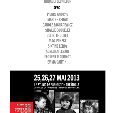
THIBAULT LECAILLON
AVEC
PIERRE ANDRAU
MARINE BEHAR
CAROLE ZACHAREWICZ
SIBYLLE COQUELET
JULIETTE DURET
MAYA ERNEST
SIXTINE LEROY
AURÉLIEN LESAGE
FLORENT MAURIZOT
EMMA SANTINI