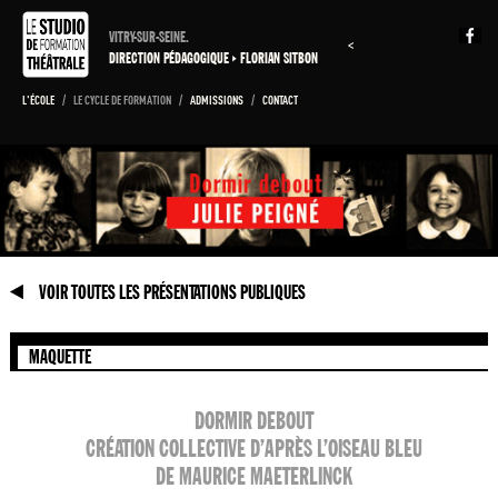
VITRY-SUR-SEINE.
<
DIRECTION PÉDAGOGIQUE
FLORIAN SITBON
L'ÉCOLE
/
LE CYCLE DE FORMATION
/
ADMISSIONS
/
CONTACT
VOIR TOUTES LES PRÉSENTATIONS PUBLIQUES
MAQUETTE
DORMIR DEBOUT
CRÉATION COLLECTIVE D’APRÈS L’OISEAU BLEU
DE MAURICE MAETERLINCK