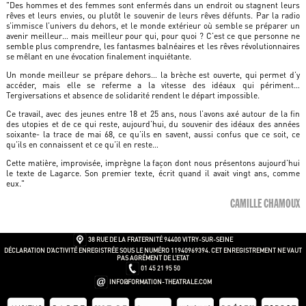
"Des hommes et des femmes sont enfermés dans un endroit ou stagnent leurs
rêves et leurs envies, ou plutôt le souvenir de leurs rêves défunts. Par la radio
s’immisce l’univers du dehors, et le monde extérieur où semble se préparer un
avenir meilleur… mais meilleur pour qui, pour quoi ? C’est ce que personne ne
semble plus comprendre, les fantasmes balnéaires et les rêves révolutionnaires
se mêlant en une évocation finalement inquiétante.
Un monde meilleur se prépare dehors… la brèche est ouverte, qui permet d’y
accéder, mais elle se referme a la vitesse des idéaux qui périment…
Tergiversations et absence de solidarité rendent le départ impossible.
Ce travail, avec des jeunes entre 18 et 25 ans, nous l’avons axé autour de la fin
des utopies et de ce qui reste, aujourd’hui, du souvenir des idéaux des années
soixante- la trace de mai 68, ce qu’ils en savent, aussi confus que ce soit, ce
qu’ils en connaissent et ce qu’il en reste…
Cette matière, improvisée, imprègne la façon dont nous présentons aujourd’hui
le texte de Lagarce. Son premier texte, écrit quand il avait vingt ans, comme
eux."
CAMILLE CHAMOUX
38 RUE DE LA FRATERNITÉ
94400 VITRY-SUR-SEINE
DÉCLARATION D’ACTIVITÉ ENREGISTRÉE SOUS LE NUMÉRO 11940969394. CET ENREGISTREMENT NE VAUT
PAS AGRÉMENT DE L’ETAT
01 45 21 95 50
INFO@FORMATION-THEATRALE.COM