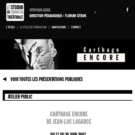
VITRY-SUR-SEINE.
<
DIRECTION PÉDAGOGIQUE
FLORIAN SITBON
L'ÉCOLE
/
LE CYCLE DE FORMATION
/
ADMISSIONS
/
CONTACT
VOIR TOUTES LES PRÉSENTATIONS PUBLIQUES
ATELIER PUBLIC
CARTHAGE ENCORE
DE JEAN-LUC LAGARCE
DU 17 AU 20 JUIN 2007