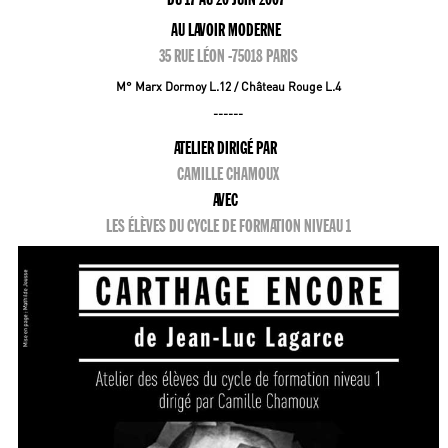
AU LAVOIR MODERNE
35 RUE LÉON -75018 PARIS
M° Marx Dormoy L.12 / Château Rouge L.4
------
ATELIER DIRIGÉ PAR
CAMILLE CHAMOUX
AVEC
LES ÉLÈVES DU CYCLE DE FORMATION NIVEAU 1