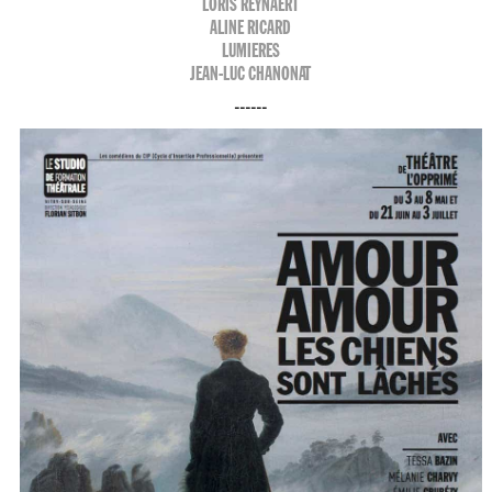
LORIS REYNAERT
ALINE RICARD
LUMIERES
JEAN-LUC CHANONAT
------