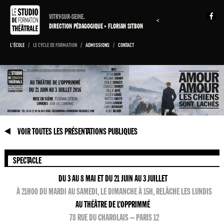
VITRY-SUR-SEINE.
<
DIRECTION PÉDAGOGIQUE
FLORIAN SITBON
L'ÉCOLE
/
LE CYCLE DE FORMATION
/
ADMISSIONS
/
CONTACT
VOIR TOUTES LES PRÉSENTATIONS PUBLIQUES
SPECTACLE
DU 3 AU 8 MAI ET DU 21 JUIN AU 3 JUILLET
À 21H00 DU MARDI AU SAMEDI, LE DIMANCHE À 15H, RELÂCHE LES LUNDIS
AU THÉÂTRE DE L’OPPRIMMÉ
78 RUE DU CHAROLAIS – PARIS 12