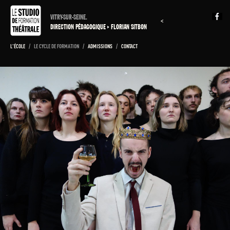
VITRY-SUR-SEINE.
<
DIRECTION PÉDAGOGIQUE
FLORIAN SITBON
L'ÉCOLE
/
LE CYCLE DE FORMATION
/
ADMISSIONS
/
CONTACT