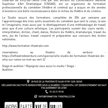
théâtrale de Vitry-sur-Seine créé par des anciens du Conservatoire National
Supérieur d’Art Dramatique (CNSAD), est un organisme de formation
professionnelle du comédien (théâtre et cinéma) qui a acquis en dix années
d’existence une belle reconnaissance dans le milieu du théâtre et du cinéma.
Le Studio assure des formations complètes de 25h par semaine par
l’apprentissage des trois outils essentiels du comédien que sont le corps, la voix
et l’imaginaire, mais aussi par le développement d’une méthodologie de travail
ainsi que d’une culture artistique. Les participants suivent des cours variés :
interprétation, diction, chant, danse, Histoire du théâtre, dramaturgie, travail du
vers, jeu de l’acteur, travail corporel et préparation aux concours des écoles
nationales.
http://www.formation-theatrale.com
reservations au theatre de verdure :
https://letheatredeverdure.com/spectacle/le-studio-de-formation-theatrale-de-
vitry-sur-seine-se-met-au-vert-2/
Stage et audition ! Rejoignez vous aussi le studio ! Stage :
Audition:
38 RUE DE LA FRATERNITÉ
94400 VITRY-SUR-SEINE
DÉCLARATION D’ACTIVITÉ ENREGISTRÉE SOUS LE NUMÉRO 11940969394. CET ENREGISTREMENT NE VAUT
PAS AGRÉMENT DE L’ETAT
01 45 21 95 50
INFO@FORMATION-THEATRALE.COM