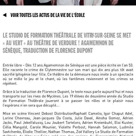
VOIR TOUTES LES ACTUS DE LA VIE DE L'ÉCOLE
LE STUDIO DE FORMATION THÉÂTRALE DE VITRY-SUR-SEINE SE MET
« AU VERT » AU THÉÂTRE DE VERDURE ! AGAMEMNON DE
SÉNÈQUE, TRADUCTION DE FLORENCE DUPONT
Entrée libre – Dès 12 ans Agamemnon de Sénèque est une pièce écrite en l’an 53.
Elle raconte le crime de Clytemnestre sur son mari qui dix ans plus tôt avait
sacrifié Iphigénie leur fille. Ce théâtre de la démesure nous invite à un spectacle
où se mêle le jeu et le chant, où les fantômes reviennent et les crimes se
répètent.
Grâce à la traduction de Florence Dupont, le texte nous parle aujourd’hui et nous
transporte sur les rives de Mycènes. Les 19 élèves de deuxième année du Studio
de Formation Théâtrale joueront à se passer les rôles et le plaisir nous
l’espérons n’en sera que décuplé…
Mise en scène Vincent Debost DistributionRaphaël Camelio, Igor Chaput Adel,
Lorine Chevreau, Jean-jacques Da Costa, Julie Daval, Aïnoha Gomez, Adrien
Jacks, Paul Jekelfalussy, Lou Joubert Torteloro, Adrien Kreienbuhl, Eloi Kuster,
Célia Mangold, Carole Mounier, Violette Perbost, Hannah Salomon, Ludmila
Savtchenko, Élodie Thellier, Nathan Thomas, Zoé Vallery Le Studio de Formation